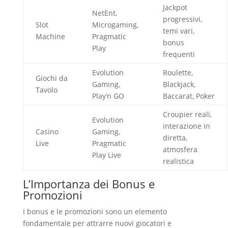
Jackpot
NetEnt,
progressivi,
Slot
Microgaming,
temi vari,
Machine
Pragmatic
bonus
Play
frequenti
Evolution
Roulette,
Giochi da
Gaming,
Blackjack,
Tavolo
Play’n GO
Baccarat, Poker
Croupier reali,
Evolution
interazione in
Casino
Gaming,
diretta,
Live
Pragmatic
atmosfera
Play Live
realistica
L’Importanza dei Bonus e
Promozioni
I bonus e le promozioni sono un elemento
fondamentale per attrarre nuovi giocatori e