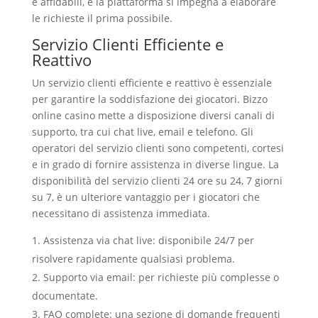
e affidabili, e la piattaforma si impegna a elaborare
le richieste il prima possibile.
Servizio Clienti Efficiente e
Reattivo
Un servizio clienti efficiente e reattivo è essenziale
per garantire la soddisfazione dei giocatori. Bizzo
online casino mette a disposizione diversi canali di
supporto, tra cui chat live, email e telefono. Gli
operatori del servizio clienti sono competenti, cortesi
e in grado di fornire assistenza in diverse lingue. La
disponibilità del servizio clienti 24 ore su 24, 7 giorni
su 7, è un ulteriore vantaggio per i giocatori che
necessitano di assistenza immediata.
Assistenza via chat live: disponibile 24/7 per
risolvere rapidamente qualsiasi problema.
Supporto via email: per richieste più complesse o
documentate.
FAQ complete: una sezione di domande frequenti