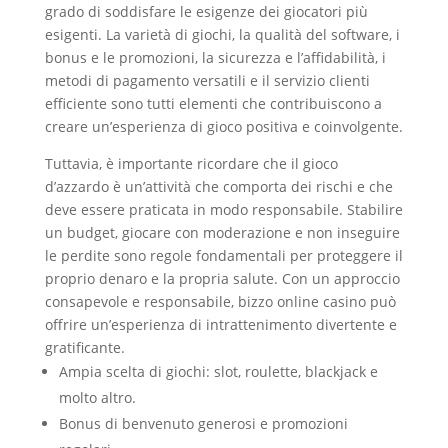
grado di soddisfare le esigenze dei giocatori più
esigenti. La varietà di giochi, la qualità del software, i
bonus e le promozioni, la sicurezza e l’affidabilità, i
metodi di pagamento versatili e il servizio clienti
efficiente sono tutti elementi che contribuiscono a
creare un’esperienza di gioco positiva e coinvolgente.
Tuttavia, è importante ricordare che il gioco
d’azzardo è un’attività che comporta dei rischi e che
deve essere praticata in modo responsabile. Stabilire
un budget, giocare con moderazione e non inseguire
le perdite sono regole fondamentali per proteggere il
proprio denaro e la propria salute. Con un approccio
consapevole e responsabile, bizzo online casino può
offrire un’esperienza di intrattenimento divertente e
gratificante.
Ampia scelta di giochi: slot, roulette, blackjack e
molto altro.
Bonus di benvenuto generosi e promozioni