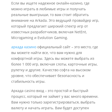
Если вы ищете надежное онлайн-казино, где
можно играть в любимые игры и получать
реальные выигрыши, то вам стоит обратить
внимание на Arkada. Это ведущий провайдер игр,
который предлагает широкий спектр игр от
известных разработчиков, включая NetEnt,
Microgaming и Evolution Gaming.
аркада казино
официальный сайт – это место, где
вы можете найти все, что вам нужно для
комфортной игры. Здесь вы можете выбрать из
более 1 000 игр, включая слоты, карточные игры,
рулетку и другие. Качество софта на высоком
уровне, что обеспечивает безопасность и
стабильность игры.
Аркада casino вход – это простой и быстрый
процесс, который не займет у вас много времени.
Вам нужно только зарегистрироваться, выбрать
валюту и начать играть. Вам будет доступен