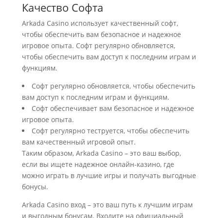
Качество Софта
Arkada Casino использует качественный софт,
чтобы обеспечить вам безопасное и надежное
игровое опыта. Софт регулярно обновляется,
чтобы обеспечить вам доступ к последним играм и
функциям.
Софт регулярно обновляется, чтобы обеспечить
вам доступ к последним играм и функциям.
Софт обеспечивает вам безопасное и надежное
игровое опыта.
Софт регулярно теструется, чтобы обеспечить
вам качественный игровой опыт.
Таким образом, Arkada Casino – это ваш выбор,
если вы ищете надежное онлайн-казино, где
можно играть в лучшие игры и получать выгодные
бонусы.
Arkada Casino вход – это ваш путь к лучшим играм
и выгодным бонусам. Входите на официальный