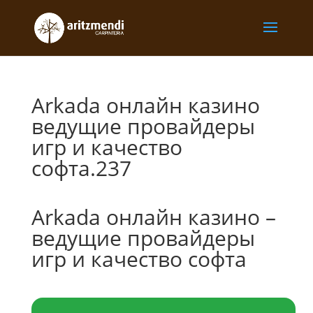
Arkada онлайн казино
ведущие провайдеры
игр и качество
софта.237
Arkada онлайн казино –
ведущие провайдеры
игр и качество софта