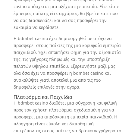
casino υπόσχεται μια αξέχαστη εμπειρία. Είτε είστε
έμπειρος παίκτης είτε αρχάριος, θα βρείτε κάτι που
να σας διασκεδάζει και να σας προσφέρει την
ευκαιρία να κερδίσετε.
Η bdmbet casino έχει δημιουργηθεί με στόχο να
προσφέρει στους παίκτες της μια κορυφαία εμπειρία
παιχνιδιού. Έχει αποκτήσει φήμη για την αξιοπιστία
της, τις γρήγορες πληρωμές και την υποστήριξη
πελατών υψηλού επιπέδου. Εξερευνήστε μαζί μας
όλα όσα έχει να προσφέρει η bdmbet casino και
ανακαλύψτε γιατί αποτελεί μια από τις πιο
δημοφιλείς επιλογές στην αγορά.
Πλατφόρμα και Παιχνίδια
Η bdmbet casino διαθέτει μια σύγχρονη και φιλική
προς τον χρήστη πλατφόρμα, σχεδιασμένη για να
προσφέρει μια απρόσκοπτη εμπειρία παιχνιδιού. Η
πλοήγηση είναι εύκολη και διαισθητική,
επιτρέποντας στους παίκτες να βρίσκουν γρήγορα τα