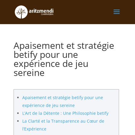
Apaisement et stratégie
betify pour une
expérience de jeu
sereine
Apaisement et stratégie betify pour une
expérience de jeu sereine
L’Art de la Détente : Une Philosophie betify
La Clarté et la Transparence au Cœur de
l’Expérience