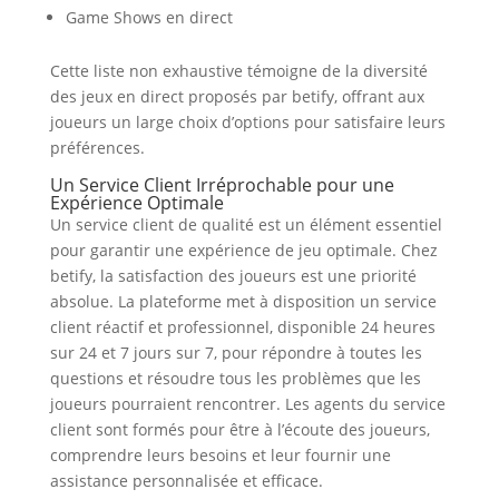
Game Shows en direct
Cette liste non exhaustive témoigne de la diversité
des jeux en direct proposés par betify, offrant aux
joueurs un large choix d’options pour satisfaire leurs
préférences.
Un Service Client Irréprochable pour une
Expérience Optimale
Un service client de qualité est un élément essentiel
pour garantir une expérience de jeu optimale. Chez
betify, la satisfaction des joueurs est une priorité
absolue. La plateforme met à disposition un service
client réactif et professionnel, disponible 24 heures
sur 24 et 7 jours sur 7, pour répondre à toutes les
questions et résoudre tous les problèmes que les
joueurs pourraient rencontrer. Les agents du service
client sont formés pour être à l’écoute des joueurs,
comprendre leurs besoins et leur fournir une
assistance personnalisée et efficace.