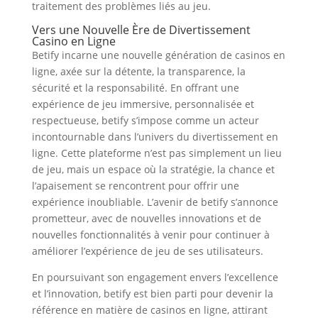
traitement des problèmes liés au jeu.
Vers une Nouvelle Ère de Divertissement
Casino en Ligne
Betify incarne une nouvelle génération de casinos en
ligne, axée sur la détente, la transparence, la
sécurité et la responsabilité. En offrant une
expérience de jeu immersive, personnalisée et
respectueuse, betify s’impose comme un acteur
incontournable dans l’univers du divertissement en
ligne. Cette plateforme n’est pas simplement un lieu
de jeu, mais un espace où la stratégie, la chance et
l’apaisement se rencontrent pour offrir une
expérience inoubliable. L’avenir de betify s’annonce
prometteur, avec de nouvelles innovations et de
nouvelles fonctionnalités à venir pour continuer à
améliorer l’expérience de jeu de ses utilisateurs.
En poursuivant son engagement envers l’excellence
et l’innovation, betify est bien parti pour devenir la
référence en matière de casinos en ligne, attirant