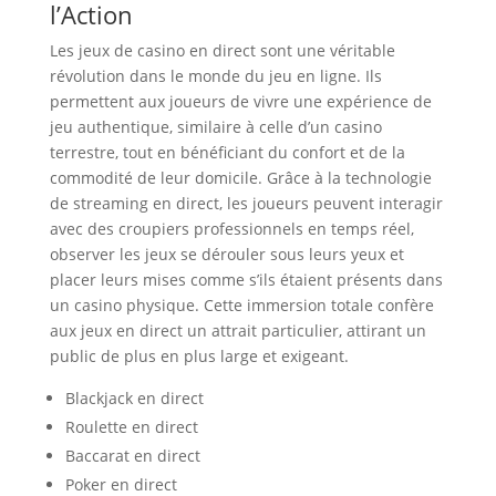
l’Action
Les jeux de casino en direct sont une véritable
révolution dans le monde du jeu en ligne. Ils
permettent aux joueurs de vivre une expérience de
jeu authentique, similaire à celle d’un casino
terrestre, tout en bénéficiant du confort et de la
commodité de leur domicile. Grâce à la technologie
de streaming en direct, les joueurs peuvent interagir
avec des croupiers professionnels en temps réel,
observer les jeux se dérouler sous leurs yeux et
placer leurs mises comme s’ils étaient présents dans
un casino physique. Cette immersion totale confère
aux jeux en direct un attrait particulier, attirant un
public de plus en plus large et exigeant.
Blackjack en direct
Roulette en direct
Baccarat en direct
Poker en direct