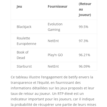
(Retour
Jeu
Fournisseur
au
Joueur)
Evolution
Blackjack
99.5%
Gaming
Roulette
NetEnt
97.3%
Européenne
Book of
Play’n GO
96.21%
Dead
Starburst
NetEnt
96.09%
Ce tableau illustre l’engagement de betify envers la
transparence et l’équité, en fournissant des
informations détaillées sur les jeux proposés et leur
taux de retour au joueur. Un RTP élevé est un
indicateur important pour les joueurs, car il indique
la probabilité de récupérer une partie de leurs mises