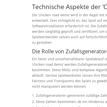
Technische Aspekte der 
Die ‘chicken road demo’ wird in der Regel mi
entwickelt. Dies ermöglicht es, das Spiel auf e
Softwareinstallation erforderlich ist. Die Zuf
werden sorgfältig geprüft und zertifiziert, um s
Spieleentwickler setzen auch auf fortschrittl
zu gestalten.
Die Rolle von Zufallsgenerato
Ein fairer und unvorhersehbarer Spielablauf i
‘chicken road demo’ werden Zufallsgeneratoren
bestimmen. Diese RNGs sind komplexe Algorithm
abläuft. Seriöse Spieleanbieter lassen ihre R
Fairness und Transparenz des Spiels zu gewährl
nicht manipuliert werden können.
Zufallsgeneratoren generieren zufällige Zah
Diese Zahlen bestimmen, ob ein Hindernis a