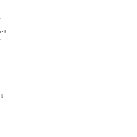
.
ielt
,
it