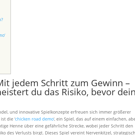
n?
mo’
Mit jedem Schritt zum Gewinn –
stert du das Risiko, bevor dei
ndel, und innovative Spielkonzepte erfreuen sich immer größerer
ist die ‘
chicken road demo
‘, ein Spiel, das auf einem einfachen, ab
tige Henne über eine gefährliche Strecke, wobei jeder Schritt den
o des Verlusts birgt. Dieses Spiel vereint Nervenkitzel, strategisc