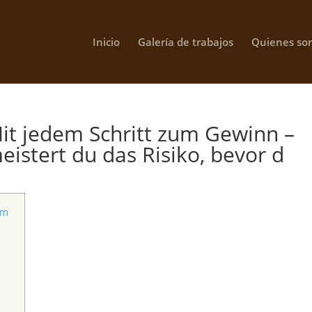
Inicio
Galería de trabajos
Quienes so
it jedem Schritt zum Gewinn –
stert du das Risiko, bevor d
um