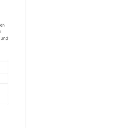
ten
d
) und