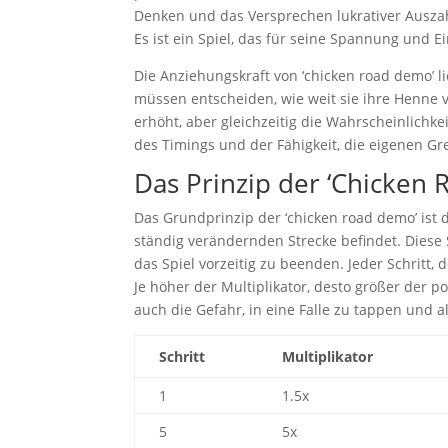
Denken und das Versprechen lukrativer Ausza
Es ist ein Spiel, das für seine Spannung und Ei
Die Anziehungskraft von ‘chicken road demo’ l
müssen entscheiden, wie weit sie ihre Henne v
erhöht, aber gleichzeitig die Wahrscheinlichkei
des Timings und der Fähigkeit, die eigenen G
Das Prinzip der ‘Chicken
Das Grundprinzip der ‘chicken road demo’ ist d
ständig verändernden Strecke befindet. Diese S
das Spiel vorzeitig zu beenden. Jeder Schritt
Je höher der Multiplikator, desto größer der p
auch die Gefahr, in eine Falle zu tappen und al
Schritt
Multiplikator
1
1.5x
5
5x