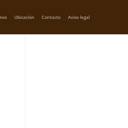
mos
Ubicación
Contacto
Aviso legal