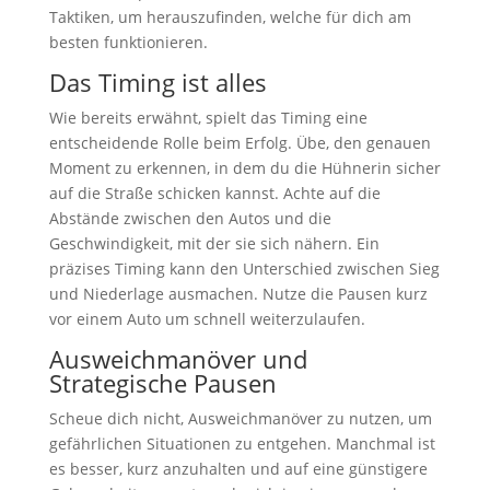
Taktiken, um herauszufinden, welche für dich am
besten funktionieren.
Das Timing ist alles
Wie bereits erwähnt, spielt das Timing eine
entscheidende Rolle beim Erfolg. Übe, den genauen
Moment zu erkennen, in dem du die Hühnerin sicher
auf die Straße schicken kannst. Achte auf die
Abstände zwischen den Autos und die
Geschwindigkeit, mit der sie sich nähern. Ein
präzises Timing kann den Unterschied zwischen Sieg
und Niederlage ausmachen. Nutze die Pausen kurz
vor einem Auto um schnell weiterzulaufen.
Ausweichmanöver und
Strategische Pausen
Scheue dich nicht, Ausweichmanöver zu nutzen, um
gefährlichen Situationen zu entgehen. Manchmal ist
es besser, kurz anzuhalten und auf eine günstigere