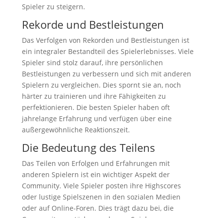
Spieler zu steigern.
Rekorde und Bestleistungen
Das Verfolgen von Rekorden und Bestleistungen ist
ein integraler Bestandteil des Spielerlebnisses. Viele
Spieler sind stolz darauf, ihre persönlichen
Bestleistungen zu verbessern und sich mit anderen
Spielern zu vergleichen. Dies spornt sie an, noch
härter zu trainieren und ihre Fähigkeiten zu
perfektionieren. Die besten Spieler haben oft
jahrelange Erfahrung und verfügen über eine
außergewöhnliche Reaktionszeit.
Die Bedeutung des Teilens
Das Teilen von Erfolgen und Erfahrungen mit
anderen Spielern ist ein wichtiger Aspekt der
Community. Viele Spieler posten ihre Highscores
oder lustige Spielszenen in den sozialen Medien
oder auf Online-Foren. Dies trägt dazu bei, die