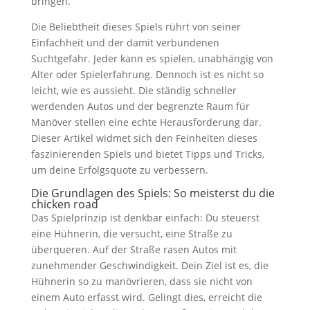
bringen.
Die Beliebtheit dieses Spiels rührt von seiner
Einfachheit und der damit verbundenen
Suchtgefahr. Jeder kann es spielen, unabhängig von
Alter oder Spielerfahrung. Dennoch ist es nicht so
leicht, wie es aussieht. Die ständig schneller
werdenden Autos und der begrenzte Raum für
Manöver stellen eine echte Herausforderung dar.
Dieser Artikel widmet sich den Feinheiten dieses
faszinierenden Spiels und bietet Tipps und Tricks,
um deine Erfolgsquote zu verbessern.
Die Grundlagen des Spiels: So meisterst du die
chicken road
Das Spielprinzip ist denkbar einfach: Du steuerst
eine Hühnerin, die versucht, eine Straße zu
überqueren. Auf der Straße rasen Autos mit
zunehmender Geschwindigkeit. Dein Ziel ist es, die
Hühnerin so zu manövrieren, dass sie nicht von
einem Auto erfasst wird. Gelingt dies, erreicht die