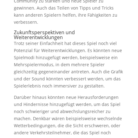
Community zu stärken und neue Spieler zu
gewinnen. Auch das Teilen von Tipps und Tricks
kann anderen Spielern helfen, ihre Fähigkeiten zu
verbessern.
Zukunftsperspektiven und
Weiterentwicklungen
Trotz seiner Einfachheit hat dieses Spiel noch viel
Potenzial für Weiterentwicklungen. Es könnten neue
Spielmodi hinzugefügt werden, beispielsweise ein
Mehrspielermodus, in dem mehrere Spieler
gleichzeitig gegeneinander antreten. Auch die Grafik
und der Sound könnten verbessert werden, um das
Spielerlebnis noch immersiver zu gestalten.
Darüber hinaus könnten neue Herausforderungen
und Hindernisse hinzugefügt werden, um das Spiel
noch schwieriger und abwechslungsreicher zu
machen. Denkbar wären beispielsweise wechselnde
Wetterbedingungen, die die Sicht erschweren, oder
andere Verkehrsteilnehmer, die das Spiel noch