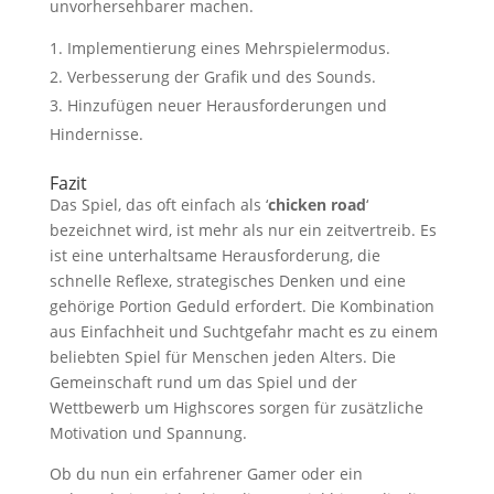
unvorhersehbarer machen.
Implementierung eines Mehrspielermodus.
Verbesserung der Grafik und des Sounds.
Hinzufügen neuer Herausforderungen und
Hindernisse.
Fazit
Das Spiel, das oft einfach als ‘
chicken road
‘
bezeichnet wird, ist mehr als nur ein zeitvertreib. Es
ist eine unterhaltsame Herausforderung, die
schnelle Reflexe, strategisches Denken und eine
gehörige Portion Geduld erfordert. Die Kombination
aus Einfachheit und Suchtgefahr macht es zu einem
beliebten Spiel für Menschen jeden Alters. Die
Gemeinschaft rund um das Spiel und der
Wettbewerb um Highscores sorgen für zusätzliche
Motivation und Spannung.
Ob du nun ein erfahrener Gamer oder ein