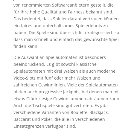
von renommierten Softwareanbietern gestellt, die
für ihre hohe Qualität und Fairness bekannt sind.
Das bedeutet, dass Spieler darauf vertrauen können,
ein faires und unterhaltsames Spielerlebnis zu
haben. Die Spiele sind übersichtlich kategorisiert, so
dass man schnell und einfach das gewünschte Spiel
finden kann.
Die Auswahl an Spielautomaten ist besonders
beeindruckend. Es gibt sowohl klassische
Spielautomaten mit drei Walzen als auch moderne
Video-Slots mit fünf oder mehr Walzen und
zahlreichen Gewinnlinien. Viele der Spielautomaten
bieten auch progressive Jackpots, bei denen man mit
etwas Glück riesige Gewinnsummen abräumen kann.
Auch die Tischspiele sind gut vertreten. Es gibt
verschiedene Varianten von Roulette, Blackjack,
Baccarat und Poker, die alle in verschiedenen
Einsatzgrenzen verfügbar sind.