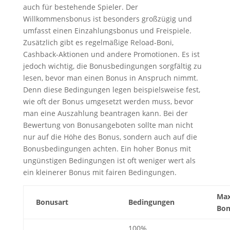
auch für bestehende Spieler. Der
Willkommensbonus ist besonders großzügig und
umfasst einen Einzahlungsbonus und Freispiele.
Zusätzlich gibt es regelmäßige Reload-Boni,
Cashback-Aktionen und andere Promotionen. Es ist
jedoch wichtig, die Bonusbedingungen sorgfältig zu
lesen, bevor man einen Bonus in Anspruch nimmt.
Denn diese Bedingungen legen beispielsweise fest,
wie oft der Bonus umgesetzt werden muss, bevor
man eine Auszahlung beantragen kann. Bei der
Bewertung von Bonusangeboten sollte man nicht
nur auf die Höhe des Bonus, sondern auch auf die
Bonusbedingungen achten. Ein hoher Bonus mit
ungünstigen Bedingungen ist oft weniger wert als
ein kleinerer Bonus mit fairen Bedingungen.
Max
Bonusart
Bedingungen
Bon
100%