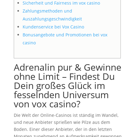
Sicherheit und Fairness im vox casino
Zahlungsmethoden und
Auszahlungsgeschwindigkeit
Kundenservice bei Vox Casino
Bonusangebote und Promotionen bei vox
casino
Adrenalin pur & Gewinne
ohne Limit – Findest Du
Dein großes Glück im
fesselnden Universum
von vox casino?
Die Welt der Online-Casinos ist ständig im Wandel,
und neue Anbieter sprießen wie Pilze aus dem
Boden. Einer dieser Anbieter, der in den letzten
Monaten zunehmend an Aufmerksamkeit gewonnen