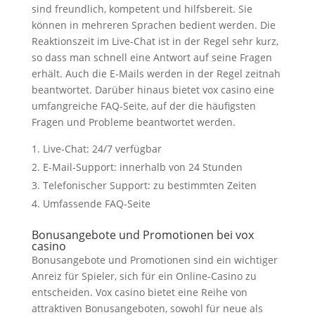
sind freundlich, kompetent und hilfsbereit. Sie
können in mehreren Sprachen bedient werden. Die
Reaktionszeit im Live-Chat ist in der Regel sehr kurz,
so dass man schnell eine Antwort auf seine Fragen
erhält. Auch die E-Mails werden in der Regel zeitnah
beantwortet. Darüber hinaus bietet vox casino eine
umfangreiche FAQ-Seite, auf der die häufigsten
Fragen und Probleme beantwortet werden.
Live-Chat: 24/7 verfügbar
E-Mail-Support: innerhalb von 24 Stunden
Telefonischer Support: zu bestimmten Zeiten
Umfassende FAQ-Seite
Bonusangebote und Promotionen bei vox
casino
Bonusangebote und Promotionen sind ein wichtiger
Anreiz für Spieler, sich für ein Online-Casino zu
entscheiden. Vox casino bietet eine Reihe von
attraktiven Bonusangeboten, sowohl für neue als