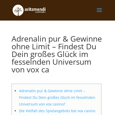
Adrenalin pur & Gewinne
ohne Limit – Findest Du
Dein großes Glück im
fesselnden Universum
von vox ca
Adrenalin pur & Gewinne ohne Limit –
Findest Du Dein großes Glück im fesselnden
Universum von vox casino?
Die Vielfalt des Spielangebots bei vox casino