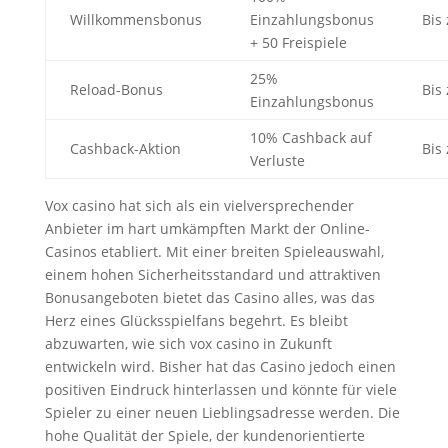
Willkommensbonus
Einzahlungsbonus
Bis
+ 50 Freispiele
25%
Reload-Bonus
Bis
Einzahlungsbonus
10% Cashback auf
Cashback-Aktion
Bis 
Verluste
Vox casino hat sich als ein vielversprechender
Anbieter im hart umkämpften Markt der Online-
Casinos etabliert. Mit einer breiten Spieleauswahl,
einem hohen Sicherheitsstandard und attraktiven
Bonusangeboten bietet das Casino alles, was das
Herz eines Glücksspielfans begehrt. Es bleibt
abzuwarten, wie sich vox casino in Zukunft
entwickeln wird. Bisher hat das Casino jedoch einen
positiven Eindruck hinterlassen und könnte für viele
Spieler zu einer neuen Lieblingsadresse werden. Die
hohe Qualität der Spiele, der kundenorientierte