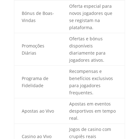
Oferta especial para
Bónus de Boas-
novos jogadores que
Vindas
se registam na
plataforma.
Ofertas e bónus
Promoções
disponíveis
Diárias
diariamente para
jogadores ativos.
Recompensas e
Programa de
benefícios exclusivos
Fidelidade
para jogadores
frequentes.
Apostas em eventos
Apostas ao Vivo
desportivos em tempo
real.
Jogos de casino com
Casino ao Vivo
crupiês reais