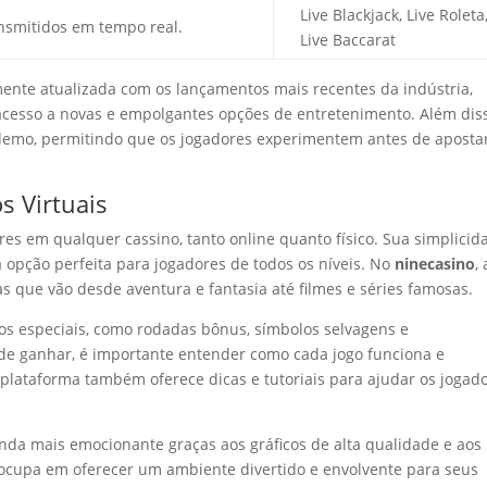
Live Blackjack, Live Roleta
ansmitidos em tempo real.
Live Baccarat
ente atualizada com os lançamentos mais recentes da indústria,
cesso a novas e empolgantes opções de entretenimento. Além diss
 demo, permitindo que os jogadores experimentem antes de aposta
s Virtuais
res em qualquer cassino, tanto online quanto físico. Sua simplicid
 opção perfeita para jogadores de todos os níveis. No
ninecasino
, 
s que vão desde aventura e fantasia até filmes e séries famosas.
sos especiais, como rodadas bônus, símbolos selvagens e
de ganhar, é importante entender como cada jogo funciona e
plataforma também oferece dicas e tutoriais para ajudar os jogad
nda mais emocionante graças aos gráficos de alta qualidade e aos
reocupa em oferecer um ambiente divertido e envolvente para seus