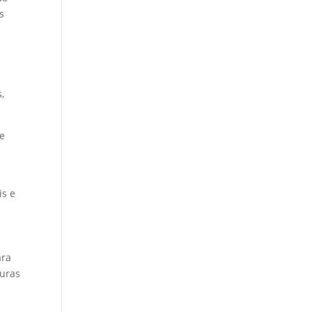
s
,
de
is e
ara
guras