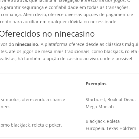
iva e atrativa, que facilita a navegação e a escolha dos jogos. O
a garantir segurança e confiabilidade em todas as transações,
 confiança. Além disso, oferece diversas opções de pagamento e
pronto para auxiliar em qualquer dúvida ou necessidade.
Oferecidos no ninecasino
tivos do
ninecasino
. A plataforma oferece desde as clássicas máqu
s, até os jogos de mesa mais tradicionais, como blackjack, roleta 
ealistas, há também a opção de cassino ao vivo, onde é possível
Exemplos
e símbolos, oferecendo a chance
Starburst, Book of Dead,
âneos.
Mega Moolah
Blackjack, Roleta
como blackjack, roleta e poker.
Europeia, Texas Hold’em