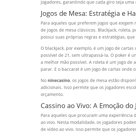
jogadores, garantindo que cada giro seja uma
Jogos de Mesa: Estratégia e Ha
Para aqueles que preferem jogos que exigem m
de jogos de mesa clássicos. Blackjack, roleta,
possui suas próprias regras e estratégias, qu
O blackjack, por exemplo, é um jogo de carta
possível de 21, sem ultrapassá-la. O poker é 
a melhor mão possível. A roleta é um jogo de
parar. E o baccarat é um jogo de cartas onde 
No
ninecasino
, os jogos de mesa estão disponí
adicionais. Isso permite que os jogadores esc
orçamento.
Cassino ao Vivo: A Emoção do 
Para aqueles que procuram uma experiência de
ao vivo. Nesta modalidade, os jogadores pode
de vídeo ao vivo. Isso permite que os jogador