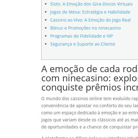
Slots: A Emoção dos Gira-Discos Virtuais
Jogos de Mesa: Estratégia e Habilidade
Cassino ao Vivo: A Emoção do Jogo Real
Bônus e Promoções no ninecasino
Programas de Fidelidade e VIP
Segurança e Suporte ao Cliente
A emoção de cada rod
com ninecasino: explo
conquiste prêmios incr
O mundo dos cassinos online tem evoluído ra
conveniência de apostar no conforto do seu lar
como um espaço dedicado à emoção e ao entre
jogos que variam desde os clássicos até as ma
de oportunidades e a chance de conquistar prê