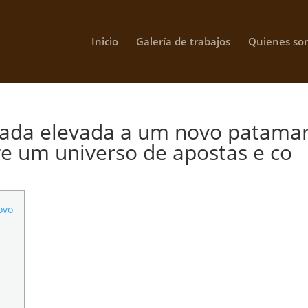
Inicio
Galería de trabajos
Quienes so
ada elevada a um novo patama
e um universo de apostas e co
ovo