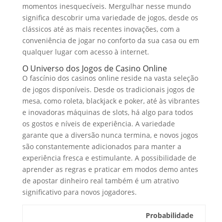
momentos inesquecíveis. Mergulhar nesse mundo
significa descobrir uma variedade de jogos, desde os
clássicos até as mais recentes inovações, com a
conveniência de jogar no conforto da sua casa ou em
qualquer lugar com acesso à internet.
O Universo dos Jogos de Casino Online
O fascínio dos casinos online reside na vasta seleção
de jogos disponíveis. Desde os tradicionais jogos de
mesa, como roleta, blackjack e poker, até às vibrantes
e inovadoras máquinas de slots, há algo para todos
os gostos e níveis de experiência. A variedade
garante que a diversão nunca termina, e novos jogos
são constantemente adicionados para manter a
experiência fresca e estimulante. A possibilidade de
aprender as regras e praticar em modos demo antes
de apostar dinheiro real também é um atrativo
significativo para novos jogadores.
Probabilidade