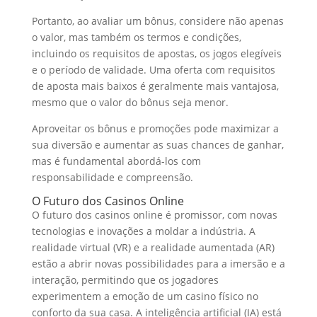
Portanto, ao avaliar um bônus, considere não apenas
o valor, mas também os termos e condições,
incluindo os requisitos de apostas, os jogos elegíveis
e o período de validade. Uma oferta com requisitos
de aposta mais baixos é geralmente mais vantajosa,
mesmo que o valor do bônus seja menor.
Aproveitar os bônus e promoções pode maximizar a
sua diversão e aumentar as suas chances de ganhar,
mas é fundamental abordá-los com
responsabilidade e compreensão.
O Futuro dos Casinos Online
O futuro dos casinos online é promissor, com novas
tecnologias e inovações a moldar a indústria. A
realidade virtual (VR) e a realidade aumentada (AR)
estão a abrir novas possibilidades para a imersão e a
interação, permitindo que os jogadores
experimentem a emoção de um casino físico no
conforto da sua casa. A inteligência artificial (IA) está