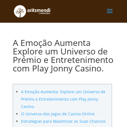
A Emoção Aumenta
Explore um Universo de
Prémio e Entretenimento
com Play Jonny Casino.
A Emoção Aumenta: Explore um Universo de
Prémio e Entretenimento com Play Jonny
Casino.
O Universo dos Jogos de Casino Online
Estratégias para Maximizar as Suas Chances