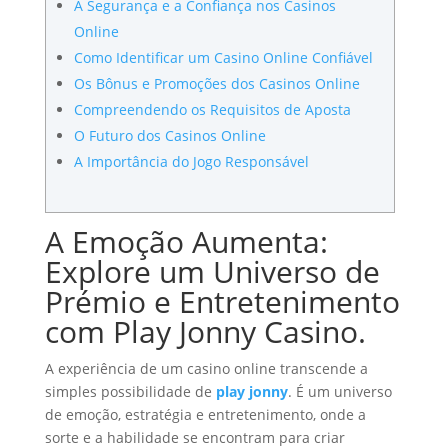
A Segurança e a Confiança nos Casinos
Online
Como Identificar um Casino Online Confiável
Os Bônus e Promoções dos Casinos Online
Compreendendo os Requisitos de Aposta
O Futuro dos Casinos Online
A Importância do Jogo Responsável
A Emoção Aumenta:
Explore um Universo de
Prémio e Entretenimento
com Play Jonny Casino.
A experiência de um casino online transcende a
simples possibilidade de
play jonny
. É um universo
de emoção, estratégia e entretenimento, onde a
sorte e a habilidade se encontram para criar