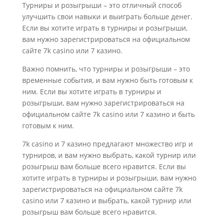
Турниры и розыгрыши – это отличный способ
улучшить свои навыки и выиграть больше денег.
Если вы хотите играть в турниры и розыгрыши,
вам нужно зарегистрироваться на официальном
сайте 7k casino или 7 казино.
Важно помнить, что турниры и розыгрыши – это
временные события, и вам нужно быть готовым к
ним. Если вы хотите играть в турниры и
розыгрыши, вам нужно зарегистрироваться на
официальном сайте 7k casino или 7 казино и быть
готовым к ним.
7k casino и 7 казино предлагают множество игр и
турниров, и вам нужно выбрать, какой турнир или
розыгрыш вам больше всего нравится. Если вы
хотите играть в турниры и розыгрыши, вам нужно
зарегистрироваться на официальном сайте 7k
casino или 7 казино и выбрать, какой турнир или
розыгрыш вам больше всего нравится.