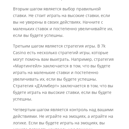
Вторым шагом является выбор правильной
ставки. Не стоит играть на высокие ставки, если
вы не уверены в своих действиях. Начните с
маленьких ставок и постепенно увеличивайте их,
если вы будете успешны.
Третьим шагом является стратегия игры. В 7k
Casino есть несколько стратегий игры, которые
могут помочь вам выиграть. Например, стратегия
«Мартингейл» заключается в том, что вы будете
играть на маленькие ставки и постепенно
увеличивать их, если вы будете успешны.
Стратегия «Д’Алмберт» заключается в том, что вы
будете играть на высокие ставки, если вы будете
успешны.
Четвертым шагом является контроль над вашими
действиями. Не играйте на эмоциях, а играйте на
логике. Если вы будете играть на эмоциях, вы