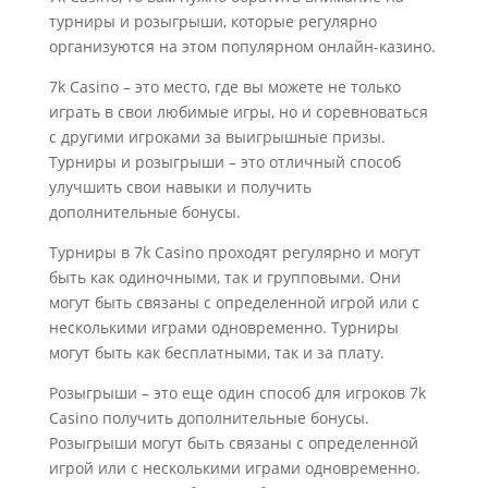
турниры и розыгрыши, которые регулярно
организуются на этом популярном онлайн-казино.
7k Casino – это место, где вы можете не только
играть в свои любимые игры, но и соревноваться
с другими игроками за выигрышные призы.
Турниры и розыгрыши – это отличный способ
улучшить свои навыки и получить
дополнительные бонусы.
Турниры в 7k Casino проходят регулярно и могут
быть как одиночными, так и групповыми. Они
могут быть связаны с определенной игрой или с
несколькими играми одновременно. Турниры
могут быть как бесплатными, так и за плату.
Розыгрыши – это еще один способ для игроков 7k
Casino получить дополнительные бонусы.
Розыгрыши могут быть связаны с определенной
игрой или с несколькими играми одновременно.