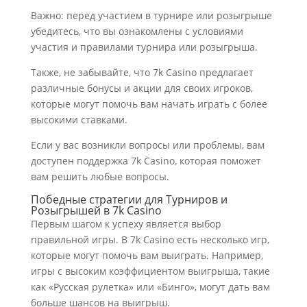
Важно: перед участием в турнире или розыгрыше
убедитесь, что вы ознакомлены с условиями
участия и правилами турнира или розыгрыша.
Также, не забывайте, что 7k Casino предлагает
различные бонусы и акции для своих игроков,
которые могут помочь вам начать играть с более
высокими ставками.
Если у вас возникли вопросы или проблемы, вам
доступен поддержка 7k Casino, которая поможет
вам решить любые вопросы.
Победные стратегии для Турниров и
Розыгрышей в 7k Casino
Первым шагом к успеху является выбор
правильной игры. В 7k Casino есть несколько игр,
которые могут помочь вам выиграть. Например,
игры с высоким коэффициентом выигрыша, такие
как «Русская рулетка» или «Бинго», могут дать вам
больше шансов на выигрыш.