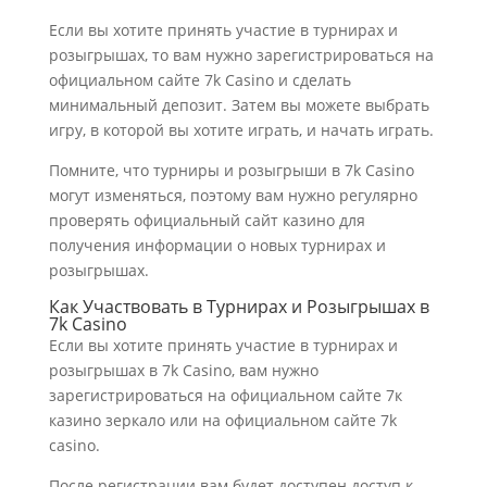
Если вы хотите принять участие в турнирах и
розыгрышах, то вам нужно зарегистрироваться на
официальном сайте 7k Casino и сделать
минимальный депозит. Затем вы можете выбрать
игру, в которой вы хотите играть, и начать играть.
Помните, что турниры и розыгрыши в 7k Casino
могут изменяться, поэтому вам нужно регулярно
проверять официальный сайт казино для
получения информации о новых турнирах и
розыгрышах.
Как Участвовать в Турнирах и Розыгрышах в
7k Casino
Если вы хотите принять участие в турнирах и
розыгрышах в 7k Casino, вам нужно
зарегистрироваться на официальном сайте 7к
казино зеркало или на официальном сайте 7k
casino.
После регистрации вам будет доступен доступ к