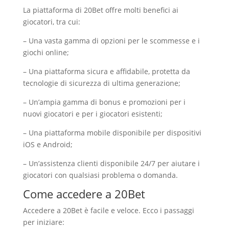
La piattaforma di 20Bet offre molti benefici ai
giocatori, tra cui:
– Una vasta gamma di opzioni per le scommesse e i
giochi online;
– Una piattaforma sicura e affidabile, protetta da
tecnologie di sicurezza di ultima generazione;
– Un’ampia gamma di bonus e promozioni per i
nuovi giocatori e per i giocatori esistenti;
– Una piattaforma mobile disponibile per dispositivi
iOS e Android;
– Un’assistenza clienti disponibile 24/7 per aiutare i
giocatori con qualsiasi problema o domanda.
Come accedere a 20Bet
Accedere a 20Bet è facile e veloce. Ecco i passaggi
per iniziare: