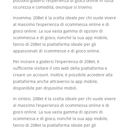
possono godersi l’esperienza di gioco online in tutta
sicurezza e comodità, ovunque si trovino.
Insomma, 20Bet è la scelta ideale per chi vuole vivere
al massimo l’esperienza di scommessa online e di
gioco online. La sua vasta gamma di opzioni di
scommessa e di gioco, nonché la sua app mobile,
fanno di 20Bet la piattaforma ideale per gli
appassionati di scommesse e di gioco online.
Per iniziare a godersi l’esperienza di 20Bet, è
sufficiente visitare il sito web della piattaforma e
creare un account. Inoltre, è possibile accedere alla
piattaforma anche attraverso la app mobile,
disponibile per dispositivi mobili.
In sintesi, 20Bet è la scelta ideale per chi vuole vivere
al massimo l’esperienza di scommessa online e di
gioco online. La sua vasta gamma di opzioni di
scommessa e di gioco, nonché la sua app mobile,
fanno di 20Bet la piattaforma ideale per gli