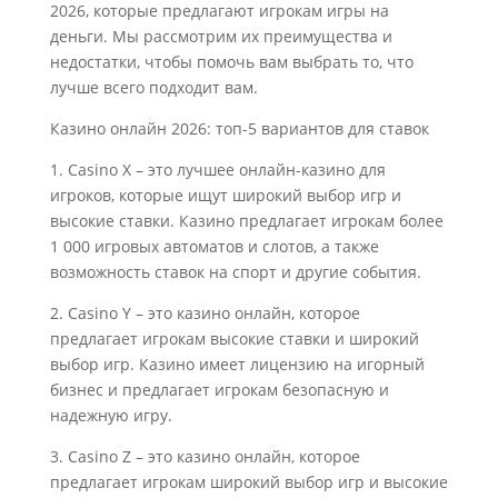
2026, которые предлагают игрокам игры на
деньги. Мы рассмотрим их преимущества и
недостатки, чтобы помочь вам выбрать то, что
лучше всего подходит вам.
Казино онлайн 2026: топ-5 вариантов для ставок
1. Casino X – это лучшее онлайн-казино для
игроков, которые ищут широкий выбор игр и
высокие ставки. Казино предлагает игрокам более
1 000 игровых автоматов и слотов, а также
возможность ставок на спорт и другие события.
2. Casino Y – это казино онлайн, которое
предлагает игрокам высокие ставки и широкий
выбор игр. Казино имеет лицензию на игорный
бизнес и предлагает игрокам безопасную и
надежную игру.
3. Casino Z – это казино онлайн, которое
предлагает игрокам широкий выбор игр и высокие