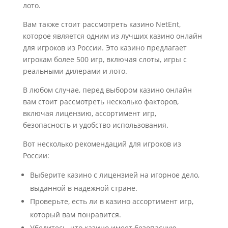
лото.
Вам также стоит рассмотреть казино NetEnt,
которое является одним из лучших казино онлайн
для игроков из России. Это казино предлагает
игрокам более 500 игр, включая слоты, игры с
реальными дилерами и лото.
В любом случае, перед выбором казино онлайн
вам стоит рассмотреть несколько факторов,
включая лицензию, ассортимент игр,
безопасность и удобство использования.
Вот несколько рекомендаций для игроков из
России:
Выберите казино с лицензией на игорное дело,
выданной в надежной стране.
Проверьте, есть ли в казино ассортимент игр,
который вам понравится.
Убедитесь, что казино имеет безопасную