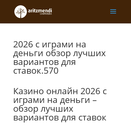
2026 с играми на
деньги обзор лучших
вариантов для
ставок.570
Казино онлайн 2026 с
играми на деньги –
обзор лучших
вариантов для ставок