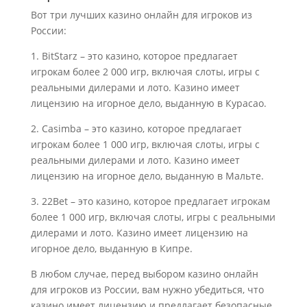
Вот три лучших казино онлайн для игроков из
России:
1. BitStarz – это казино, которое предлагает
игрокам более 2 000 игр, включая слоты, игры с
реальными дилерами и лото. Казино имеет
лицензию на игорное дело, выданную в Курасао.
2. Casimba – это казино, которое предлагает
игрокам более 1 000 игр, включая слоты, игры с
реальными дилерами и лото. Казино имеет
лицензию на игорное дело, выданную в Мальте.
3. 22Bet – это казино, которое предлагает игрокам
более 1 000 игр, включая слоты, игры с реальными
дилерами и лото. Казино имеет лицензию на
игорное дело, выданную в Кипре.
В любом случае, перед выбором казино онлайн
для игроков из России, вам нужно убедиться, что
казино имеет лицензию и предлагает безопасные