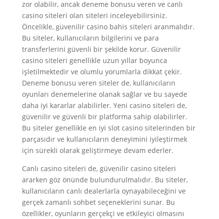
zor olabilir, ancak deneme bonusu veren ve canlı
casino siteleri olan siteleri inceleyebilirsiniz.
Öncelikle, güvenilir casino bahis siteleri aranmalıdır.
Bu siteler, kullanıcıların bilgilerini ve para
transferlerini güvenli bir şekilde korur. Güvenilir
casino siteleri genellikle uzun yıllar boyunca
işletilmektedir ve olumlu yorumlarla dikkat çekir.
Deneme bonusu veren siteler de, kullanıcıların
oyunları denemelerine olanak sağlar ve bu sayede
daha iyi kararlar alabilirler. Yeni casino siteleri de,
güvenilir ve güvenli bir platforma sahip olabilirler.
Bu siteler genellikle en iyi slot casino sitelerinden bir
parçasıdır ve kullanıcıların deneyimini iyileştirmek
için sürekli olarak geliştirmeye devam ederler.
Canlı casino siteleri de, güvenilir casino siteleri
ararken göz önünde bulundurulmalıdır. Bu siteler,
kullanıcıların canlı dealerlarla oynayabileceğini ve
gerçek zamanlı sohbet seçeneklerini sunar. Bu
özellikler, oyunların gerçekçi ve etkileyici olmasını