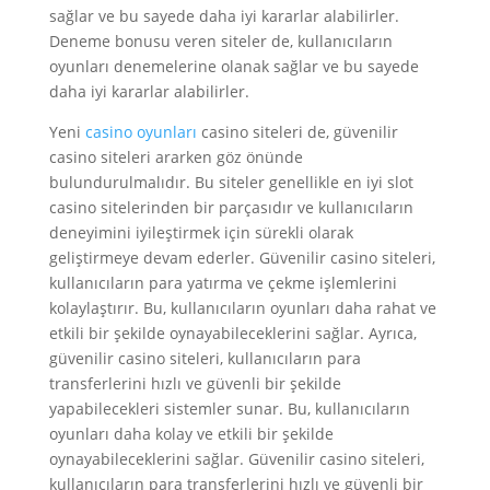
sağlar ve bu sayede daha iyi kararlar alabilirler.
Deneme bonusu veren siteler de, kullanıcıların
oyunları denemelerine olanak sağlar ve bu sayede
daha iyi kararlar alabilirler.
Yeni
casino oyunları
casino siteleri de, güvenilir
casino siteleri ararken göz önünde
bulundurulmalıdır. Bu siteler genellikle en iyi slot
casino sitelerinden bir parçasıdır ve kullanıcıların
deneyimini iyileştirmek için sürekli olarak
geliştirmeye devam ederler. Güvenilir casino siteleri,
kullanıcıların para yatırma ve çekme işlemlerini
kolaylaştırır. Bu, kullanıcıların oyunları daha rahat ve
etkili bir şekilde oynayabileceklerini sağlar. Ayrıca,
güvenilir casino siteleri, kullanıcıların para
transferlerini hızlı ve güvenli bir şekilde
yapabilecekleri sistemler sunar. Bu, kullanıcıların
oyunları daha kolay ve etkili bir şekilde
oynayabileceklerini sağlar. Güvenilir casino siteleri,
kullanıcıların para transferlerini hızlı ve güvenli bir