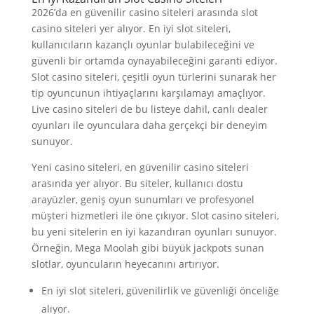
2026’da en güvenilir casino siteleri arasında slot
casino siteleri yer alıyor. En iyi slot siteleri,
kullanıcıların kazançlı oyunlar bulabileceğini ve
güvenli bir ortamda oynayabileceğini garanti ediyor.
Slot casino siteleri, çeşitli oyun türlerini sunarak her
tip oyuncunun ihtiyaçlarını karşılamayı amaçlıyor.
Live casino siteleri de bu listeye dahil, canlı dealer
oyunları ile oyunculara daha gerçekçi bir deneyim
sunuyor.
Yeni casino siteleri, en güvenilir casino siteleri
arasında yer alıyor. Bu siteler, kullanıcı dostu
arayüzler, geniş oyun sunumları ve profesyonel
müşteri hizmetleri ile öne çıkıyor. Slot casino siteleri,
bu yeni sitelerin en iyi kazandıran oyunları sunuyor.
Örneğin, Mega Moolah gibi büyük jackpots sunan
slotlar, oyuncuların heyecanını artırıyor.
En iyi slot siteleri, güvenilirlik ve güvenliği önceliğe
alıyor.