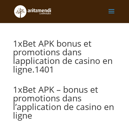
1xBet APK bonus et
promotions dans
lapplication de casino en
ligne.1401
1xBet APK – bonus et
promotions dans
l’application de casino en
ligne