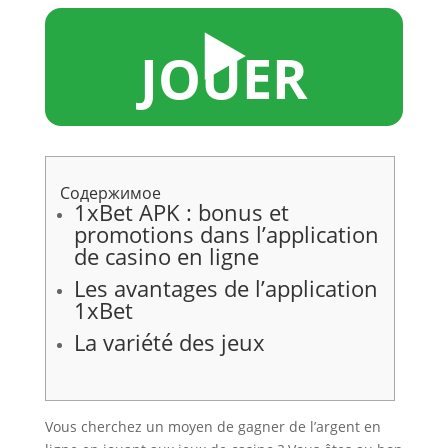
▶️
JOUER
Содержимое
1xBet APK : bonus et
promotions dans l’application
de casino en ligne
Les avantages de l’application
1xBet
La variété des jeux
Vous cherchez un moyen de gagner de l’argent en