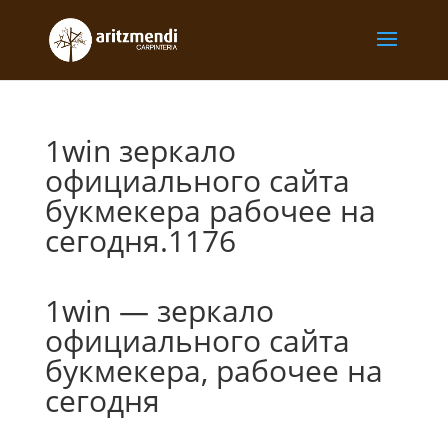
1win зеркало
официального сайта
букмекера рабочее на
сегодня.1176
1win — зеркало
официального сайта
букмекера, рабочее на
сегодня