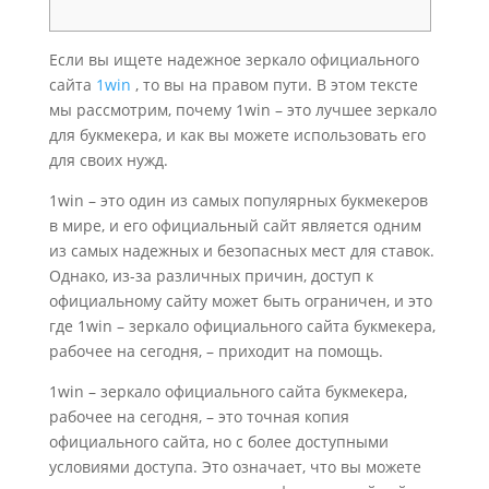
Если вы ищете надежное зеркало официального
сайта
1win
, то вы на правом пути. В этом тексте
мы рассмотрим, почему 1win – это лучшее зеркало
для букмекера, и как вы можете использовать его
для своих нужд.
1win – это один из самых популярных букмекеров
в мире, и его официальный сайт является одним
из самых надежных и безопасных мест для ставок.
Однако, из-за различных причин, доступ к
официальному сайту может быть ограничен, и это
где 1win – зеркало официального сайта букмекера,
рабочее на сегодня, – приходит на помощь.
1win – зеркало официального сайта букмекера,
рабочее на сегодня, – это точная копия
официального сайта, но с более доступными
условиями доступа. Это означает, что вы можете