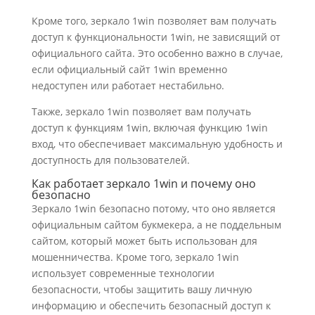
Кроме того, зеркало 1win позволяет вам получать
доступ к функциональности 1win, не зависящий от
официального сайта. Это особенно важно в случае,
если официальный сайт 1win временно
недоступен или работает нестабильно.
Также, зеркало 1win позволяет вам получать
доступ к функциям 1win, включая функцию 1win
вход, что обеспечивает максимальную удобность и
доступность для пользователей.
Как работает зеркало 1win и почему оно
безопасно
Зеркало 1win безопасно потому, что оно является
официальным сайтом букмекера, а не поддельным
сайтом, который может быть использован для
мошенничества. Кроме того, зеркало 1win
использует современные технологии
безопасности, чтобы защитить вашу личную
информацию и обеспечить безопасный доступ к