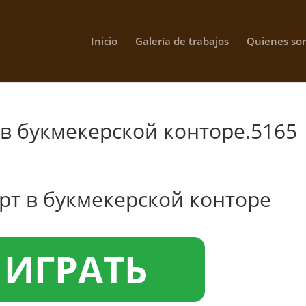
Inicio
Galería de trabajos
Quienes so
 в букмекерской конторе.5165
орт в букмекерской конторе
️ ИГРАТЬ