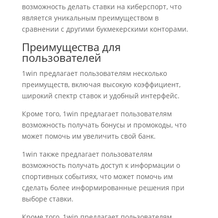
возможность делать ставки на киберспорт, что
является уникальным преимуществом в
сравнении с другими букмекерскими конторами.
Преимущества для
пользователей
1win предлагает пользователям несколько
преимуществ, включая высокую коэффициент,
широкий спектр ставок и удобный интерфейс.
Кроме того, 1win предлагает пользователям
возможность получать бонусы и промокоды, что
может помочь им увеличить свой банк.
1win также предлагает пользователям
возможность получать доступ к информации о
спортивных событиях, что может помочь им
сделать более информированные решения при
выборе ставки.
Кроме того, 1win предлагает пользователям