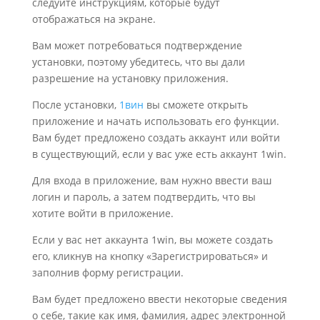
следуйте инструкциям, которые будут
отображаться на экране.
Вам может потребоваться подтверждение
установки, поэтому убедитесь, что вы дали
разрешение на установку приложения.
После установки,
1вин
вы сможете открыть
приложение и начать использовать его функции.
Вам будет предложено создать аккаунт или войти
в существующий, если у вас уже есть аккаунт 1win.
Для входа в приложение, вам нужно ввести ваш
логин и пароль, а затем подтвердить, что вы
хотите войти в приложение.
Если у вас нет аккаунта 1win, вы можете создать
его, кликнув на кнопку «Зарегистрироваться» и
заполнив форму регистрации.
Вам будет предложено ввести некоторые сведения
о себе, такие как имя, фамилия, адрес электронной