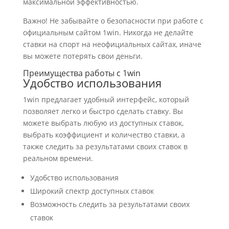
максимальной эффективностью.
Важно! Не забывайте о безопасности при работе с
официальным сайтом 1win. Никогда не делайте
ставки на спорт на неофициальных сайтах, иначе
вы можете потерять свои деньги.
Преимущества работы с 1win
Удобство использования
1win предлагает удобный интерфейс, который
позволяет легко и быстро сделать ставку. Вы
можете выбрать любую из доступных ставок,
выбрать коэффициент и количество ставки, а
также следить за результатами своих ставок в
реальном времени.
Удобство использования
Широкий спектр доступных ставок
Возможность следить за результатами своих
ставок