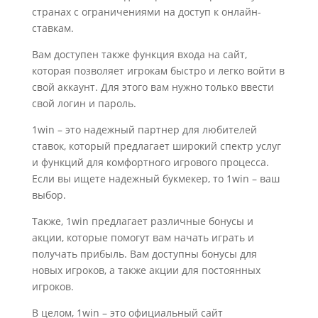
странах с ограничениями на доступ к онлайн-
ставкам.
Вам доступен также функция входа на сайт,
которая позволяет игрокам быстро и легко войти в
свой аккаунт. Для этого вам нужно только ввести
свой логин и пароль.
1win – это надежный партнер для любителей
ставок, который предлагает широкий спектр услуг
и функций для комфортного игрового процесса.
Если вы ищете надежный букмекер, то 1win – ваш
выбор.
Также, 1win предлагает различные бонусы и
акции, которые помогут вам начать играть и
получать прибыль. Вам доступны бонусы для
новых игроков, а также акции для постоянных
игроков.
В целом, 1win – это официальный сайт