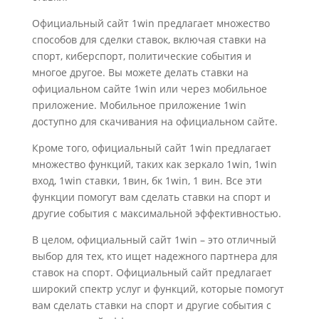
Официальный сайт 1win предлагает множество
способов для сделки ставок, включая ставки на
спорт, киберспорт, политические события и
многое другое. Вы можете делать ставки на
официальном сайте 1win или через мобильное
приложение. Мобильное приложение 1win
доступно для скачивания на официальном сайте.
Кроме того, официальный сайт 1win предлагает
множество функций, таких как зеркало 1win, 1win
вход, 1win ставки, 1вин, бк 1win, 1 вин. Все эти
функции помогут вам сделать ставки на спорт и
другие события с максимальной эффективностью.
В целом, официальный сайт 1win – это отличный
выбор для тех, кто ищет надежного партнера для
ставок на спорт. Официальный сайт предлагает
широкий спектр услуг и функций, которые помогут
вам сделать ставки на спорт и другие события с