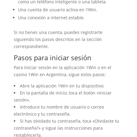
como un teléfono inteligente o una tableta.
Una cuenta de usuario activa en 1Win.
Una conexión a internet estable.
Si no tienes una cuenta, puedes registrarte
siguiendo los pasos descritos en la sección
correspondiente.
Pasos para iniciar sesión
Para iniciar sesión en la aplicación 1Win o en el
casino 1Win en Argentina, sigue estos pasos:
Abre la aplicación 1Win en tu dispositivo.
En la pantalla de inicio, toca el botón «Iniciar
sesión».
Introduce tu nombre de usuario o correo
electrónico y tu contraseña.
Si has olvidado tu contraseña, toca «Olvidaste tu
contraseña?» y sigue las instrucciones para
restablecerla.