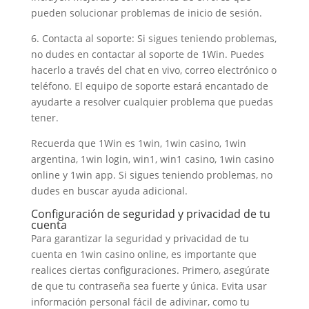
pueden solucionar problemas de inicio de sesión.
6. Contacta al soporte: Si sigues teniendo problemas,
no dudes en contactar al soporte de 1Win. Puedes
hacerlo a través del chat en vivo, correo electrónico o
teléfono. El equipo de soporte estará encantado de
ayudarte a resolver cualquier problema que puedas
tener.
Recuerda que 1Win es 1win, 1win casino, 1win
argentina, 1win login, win1, win1 casino, 1win casino
online y 1win app. Si sigues teniendo problemas, no
dudes en buscar ayuda adicional.
Configuración de seguridad y privacidad de tu
cuenta
Para garantizar la seguridad y privacidad de tu
cuenta en 1win casino online, es importante que
realices ciertas configuraciones. Primero, asegúrate
de que tu contraseña sea fuerte y única. Evita usar
información personal fácil de adivinar, como tu