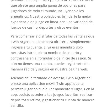
que ofrece una amplia gama de opciones para
jugadores de todo el mundo, incluyendo a los
argentinos. Nuestro objetivo es brindarte la mejor
experiencia de juego en línea, con una variedad de
juegos de casino, deportes y otros eventos.
Para comenzar a disfrutar de todas las ventajas que
1Win Argentina tiene para ofrecerte, simplemente
ingresa a tu cuenta. Si ya eres miembro, solo
necesitas introducir tu nombre de usuario y
contraseña en el formulario de inicio de sesión. Si
aún no tienes una cuenta, puedes registrarte de
manera rápida y segura en nuestra página web.
Además de la facilidad de acceso, 1Win Argentina
ofrece una aplicación móvil (1win app) que te
permite jugar en cualquier momento y lugar. Con la
app, podrás acceder a tus juegos favoritos, realizar
depósitos y retiros, y gestionar tu cuenta de manera
sencilla.