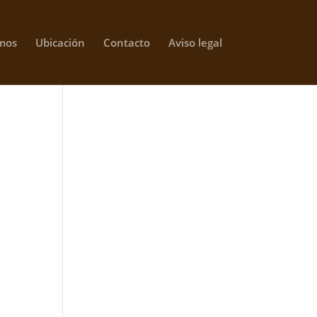
mos
Ubicación
Contacto
Aviso legal