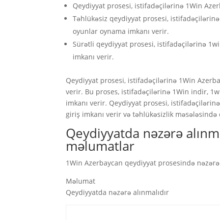
Qeydiyyat prosesi, istifadəçilərinə 1Win Aze
Təhlükəsiz qeydiyyat prosesi, istifadəçiləri
oyunlar oynama imkanı verir.
Sürətli qeydiyyat prosesi, istifadəçilərinə 1
imkanı verir.
Qeydiyyat prosesi, istifadəçilərinə 1Win Azerba
verir. Bu proses, istifadəçilərinə 1Win indir,
imkanı verir. Qeydiyyat prosesi, istifadəçiləri
giriş imkanı verir və təhlükəsizlik məsələsində 
Qeydiyyatda nəzərə alınm
məlumatlar
1Win Azerbaycan qeydiyyat prosesində nəzərə 
Məlumat
Qeydiyyatda nəzərə alınmalıdır