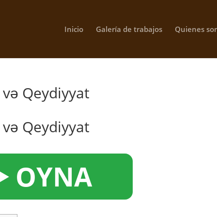
Inicio
Galería de trabajos
Quienes so
 və Qeydiyyat
 və Qeydiyyat
▶️ OYNA