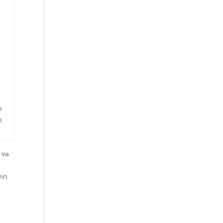
r
ı
k
 və
win