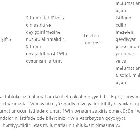
məlumatla
üçün
Şifrənin təhlükəsiz
istifadə
olmasına və
edilir,
dəyişdirilməsinə
məsələn,
Telefon
Şifrə
nəzərə alınmalıdır.
qeydiyyat
nömrəsi
Şifrənin
prosesində
dəyişdirilməsi 1Win
yoxlamaq
oynanışını artırır.
və ya
məlumatlar
təsdiqləmə
üçün.
 təhlükəsiz məlumatlar daxil etmək əhəmiyyətlidir. E-poçt ünvanı
, cihazınızda 1Win aviator yükləndiyini və ya indirildiyini yoxlamaq
lumatlar üçün istifadə olunur. 1Win oynaqınıza giriş etmək üçün 1
andalarını istifadə edə bilərsiniz. 1Win Azerbaycan qeydiyyat
əhəmiyyətlidir, əsas məlumatların təhlükəsiz olmasına və