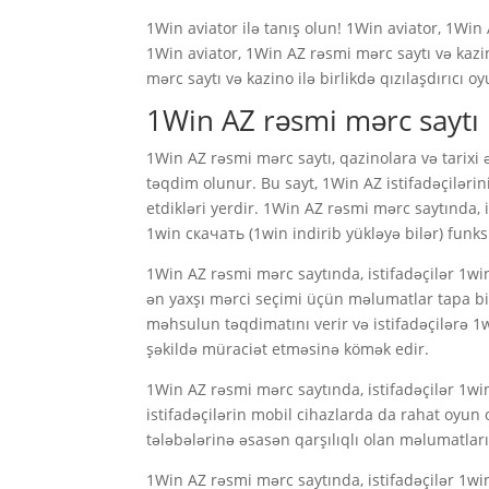
1Win aviator ilə tanış olun! 1Win aviator, 1Win 
1Win aviator, 1Win AZ rəsmi mərc saytı və kazin
mərc saytı və kazino ilə birlikdə qızılaşdırıcı o
1Win AZ rəsmi mərc saytı
1Win AZ rəsmi mərc saytı, qazinolara və tarixi
təqdim olunur. Bu sayt, 1Win AZ istifadəçilərin
etdikləri yerdir. 1Win AZ rəsmi mərc saytında, i
1win скачать (1win indirib yükləyə bilər) funksi
1Win AZ rəsmi mərc saytında, istifadəçilər 1w
ən yaxşı mərci seçimi üçün məlumatlar tapa bilə
məhsulun təqdimatını verir və istifadəçilərə 1w
şəkildə müraciət etməsinə kömək edir.
1Win AZ rəsmi mərc saytında, istifadəçilər 1win
istifadəçilərin mobil cihazlarda da rahat oy
tələbələrinə əsasən qarşılıqlı olan məlumatların
1Win AZ rəsmi mərc saytında, istifadəçilər 1win 