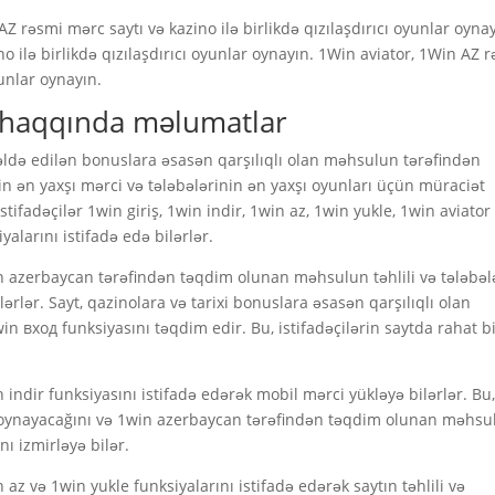
AZ rəsmi mərc saytı və kazino ilə birlikdə qızılaşdırıcı oyunlar oyna
o ilə birlikdə qızılaşdırıcı oyunlar oynayın. 1Win aviator, 1Win AZ 
yunlar oynayın.
 haqqında məlumatlar
 əldə edilən bonuslara əsasən qarşılıqlı olan məhsulun tərəfindən
in ən yaxşı mərci və tələbələrinin ən yaxşı oyunları üçün müraciət
stifadəçilər 1win giriş, 1win indir, 1win az, 1win yukle, 1win aviator
yalarını istifadə edə bilərlər.
in azerbaycan tərəfindən təqdim olunan məhsulun təhlili və tələbəl
rlər. Sayt, qazinolara və tarixi bonuslara əsasən qarşılıqlı olan
in вход funksiyasını təqdim edir. Bu, istifadəçilərin saytda rahat b
 indir funksiyasını istifadə edərək mobil mərci yükləyə bilərlər. Bu
un oynayacağını və 1win azerbaycan tərəfindən təqdim olunan məhsu
ı izmirləyə bilər.
az və 1win yukle funksiyalarını istifadə edərək saytın təhlili və