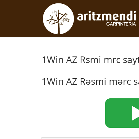
1Win AZ Rsmi mrc sayt
1Win AZ Rəsmi mərc s