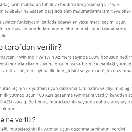
ifadəçilərin məhsulun təhlili və təqdimatını yoxlamaq və 1win
tələbələrinə əsasən qarşılıqlı olan məlumatlarını izmirləyə bilər.
n aviator funksiyasını istifadə edərək ən yaxşı mərci seçimi üçün
 1win azerbaycan tərəfindən təqdim olunan məhsulun tələbələrinə
ilər.
tərəfdən verilir?
erbaycan, 1Win İndir və 1Win Az mərc sayında 500% bonusun nədir 
, yeni müraciətçilərin saytına qoşulması və bir neçə məbləği yutmaq
us, müraciətçinin saytına ilk dəfə girişini və yutmaq üçün qazanma
müraciətçinin ilk yutmaq üçün qazanma təminatını verdiyi məbləği
nin ilk yutmaq üçün 100 AZN qazanma təminatını verdiyi kənddən s
0 AZN olacaq. Bu bonus, müraciətçinin saytında daha çox oynayac
 olunur.
 nə verilir?
ləği, müraciətçinin ilk yutmaq üçün qazanma təminatını verdiyi