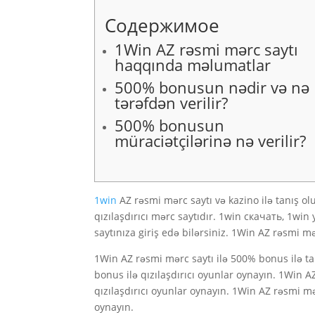
Содержимое
1Win AZ rəsmi mərc saytı
haqqında məlumatlar
500% bonusun nədir və nə
tərəfdən verilir?
500% bonusun
müraciətçilərinə nə verilir?
1win
AZ rəsmi mərc saytı və kazino ilə tanış o
qızılaşdırıcı mərc saytıdır. 1win скачать, 1win
saytınıza giriş edə bilərsiniz. 1Win AZ rəsmi m
1Win AZ rəsmi mərc saytı ilə 500% bonus ilə ta
bonus ilə qızılaşdırıcı oyunlar oynayın. 1Win A
qızılaşdırıcı oyunlar oynayın. 1Win AZ rəsmi mə
oynayın.