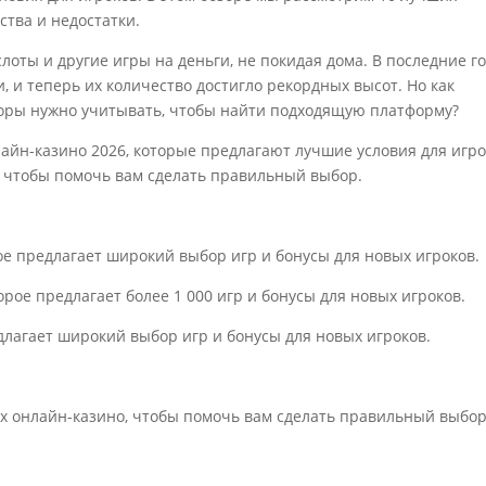
тва и недостатки.
слоты и другие игры на деньги, не покидая дома. В последние г
, и теперь их количество достигло рекордных высот. Но как
торы нужно учитывать, чтобы найти подходящую платформу?
айн-казино 2026, которые предлагают лучшие условия для игро
 чтобы помочь вам сделать правильный выбор.
орое предлагает широкий выбор игр и бонусы для новых игроков.
торое предлагает более 1 000 игр и бонусы для новых игроков.
редлагает широкий выбор игр и бонусы для новых игроков.
их онлайн-казино, чтобы помочь вам сделать правильный выбор