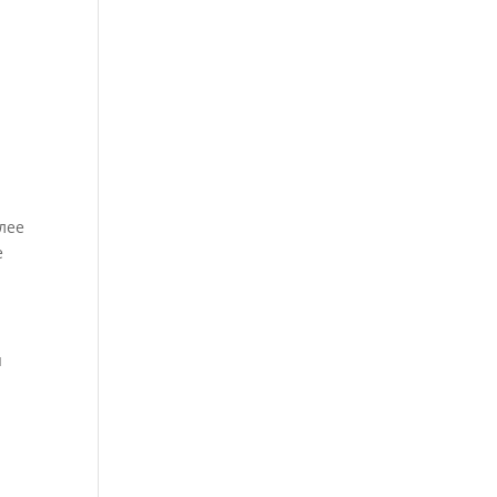
олее
е
я
я