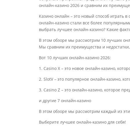
онлайн-казино 2026 и сравним их преимущес
Казино онлайн – это новый способ играть в 
онлайн-казино стали все более популярными
выбрать лучшее онлайн-казино? Какие фак
В этом обзоре мы рассмотрим 10 лучших онл
Мы сравним их преимущества и недостатки,
Вот 10 лучших онлайн-казино 2026:
1. Casino X – это новое онлайн-казино, кот
2. SlotV – это популярное онлайн-казино, ко
3. Casino Z – это онлайн-казино, которое п
и другие 7 онлайн-казино
В этом обзоре мы рассмотрим каждый из эт
Выберите лучшее онлайн-казино для себя!