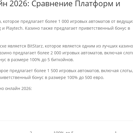
йн 2026: Сравнение Платформ и
, которое предлагает более 1 000 игровых автоматов от ведущи
 и Playtech. Казино также предлагает приветственный бонус в
ске является BitStarz, которое является одним из лучших казин
зино предлагает более 2 000 игровых автоматов, включая слот
нус в размере 100% до 5 биткойнов.
орое предлагает более 1 500 игровых автоматов, включая слоты
приветственный бонус в размере 100% до 500 евро.
но онлайн 2026:
2
100% до 5
1