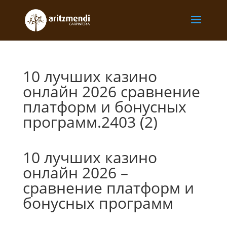
10 лучших казино
онлайн 2026 сравнение
платформ и бонусных
программ.2403 (2)
10 лучших казино
онлайн 2026 –
сравнение платформ и
бонусных программ