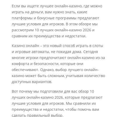
Если вы ищете лучшее онлайн-казино, где можно
играть на деньги, вам нужно знать, какие
платформы и бонусные программы предлагают
лучшие условия для игроков. В этом обзоре мы
рассмотрим 10 лучших онлайн-казино 2026 и
сравним их преимущества и недостатки.
Казино онлайн – это новый способ играть в слоты
и игровые автоматы, не покидая дома. Сегодня
многие игроки предпочитают онлайн-казино из-за
комфорта и безопасности, которые они
обеспечивают. Однако, выбор лучшего онлайн-
казино может быть сложным, учитывая количество
доступных вариантов.
Вот почему мы подготовили для вас обзор 10
лучших онлайн-казино 2026, которые предлагают
лучшие условия для игроков. Мы сравнили их
преимущества и недостатки, чтобы помочь вам
сделать правильный выбор.