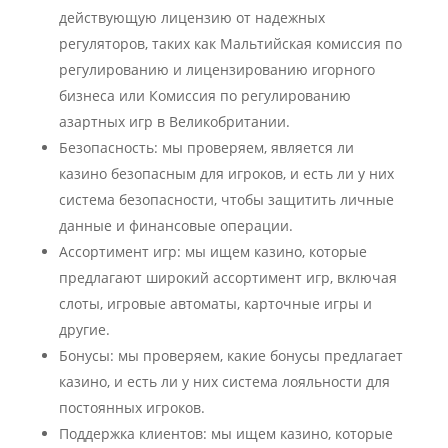
действующую лицензию от надежных
регуляторов, таких как Мальтийская комиссия по
регулированию и лицензированию игорного
бизнеса или Комиссия по регулированию
азартных игр в Великобритании.
Безопасность: мы проверяем, является ли
казино безопасным для игроков, и есть ли у них
система безопасности, чтобы защитить личные
данные и финансовые операции.
Ассортимент игр: мы ищем казино, которые
предлагают широкий ассортимент игр, включая
слоты, игровые автоматы, карточные игры и
другие.
Бонусы: мы проверяем, какие бонусы предлагает
казино, и есть ли у них система лояльности для
постоянных игроков.
Поддержка клиентов: мы ищем казино, которые